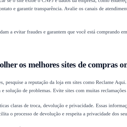
car se o site exibe o CNPJ e dados da empresa, como endereço 
contato e garantir transparência. Avalie os canais de atendimen
judam a evitar fraudes e garantem que você está comprando e
colher os melhores sites de compras on
es, pesquise a reputação da loja em sites como Reclame Aqui.
 e solução de problemas. Evite sites com muitas reclamações 
líticas claras de troca, devolução e privacidade. Essas inform
ilita o processo de devolução e respeita a privacidade dos se